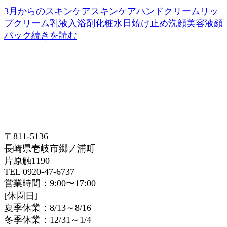
3月からのスキンケア
スキンケア
ハンドクリーム
リッ
プクリーム
乳液
入浴剤
化粧水
日焼け止め
洗顔
美容液
顔
パック
続きを読む
〒811-5136
長崎県壱岐市郷ノ浦町
片原触1190
TEL 0920-47-6737
営業時間：9:00〜17:00
[休園日]
夏季休業：8/13～8/16
冬季休業：12/31～1/4