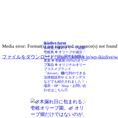
ikiolive.farm
Media error: Format(s) not supported or source(s) not found
長崎最大級のオリーブ庭園 /
壱岐島
✼ オリーブや成分・
ファイルをダウンロード: https://ikiolive.jp/wp-ikiolive/wp-co
スキンケアに関する知識を
更新
✼ 壱岐産100%のオリー
ブ製品
✼ オリジナルオリー
ブコスメブランド
00:00
『ikicael』
行列のできる
法律相談所や
ヒルナンデス
などでも紹介されました！
↓
場所・HP・Shop・お問い合
わせはこちら