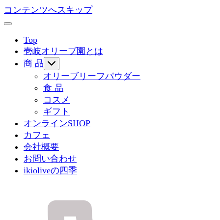
コンテンツへスキップ
Top
壱岐オリーブ園とは
商 品
オリーブリーフパウダー
食 品
コスメ
ギフト
オンラインSHOP
カフェ
会社概要
お問い合わせ
ikioliveの四季