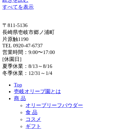
続きを読む
すべてを表示
〒811-5136
長崎県壱岐市郷ノ浦町
片原触1190
TEL 0920-47-6737
営業時間：9:00〜17:00
[休園日]
夏季休業：8/13～8/16
冬季休業：12/31～1/4
Top
壱岐オリーブ園とは
商 品
オリーブリーフパウダー
食 品
コスメ
ギフト