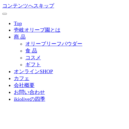
コンテンツへスキップ
Top
壱岐オリーブ園とは
商 品
オリーブリーフパウダー
食 品
コスメ
ギフト
オンラインSHOP
カフェ
会社概要
お問い合わせ
ikioliveの四季