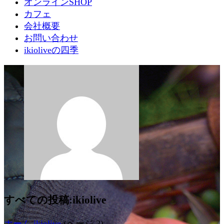
オンラインSHOP
カフェ
会社概要
お問い合わせ
ikioliveの四季
すべての投稿:ikiolive
ホーム
ikiolive
(ページ 2)