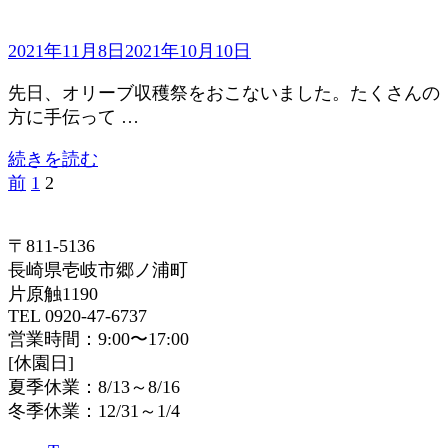
2021年11月8日
2021年10月10日
先日、オリーブ収穫祭をおこないました。たくさんの
方に手伝って …
続きを読む
固
固
投
前
1
2
定
定
稿
ペ
ペ
〒811-5136
ー
ー
の
長崎県壱岐市郷ノ浦町
ジ
ジ
ペ
片原触1190
TEL 0920-47-6737
ー
営業時間：9:00〜17:00
ジ
[休園日]
夏季休業：8/13～8/16
送
冬季休業：12/31～1/4
り