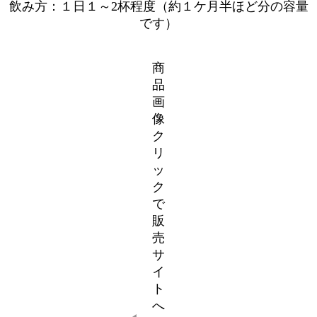
飲み方：１日１～2杯程度（約１ケ月半ほど分の容量
です）
商
品
画
像
ク
リ
ッ
ク
で
販
売
サ
イ
ト
へ