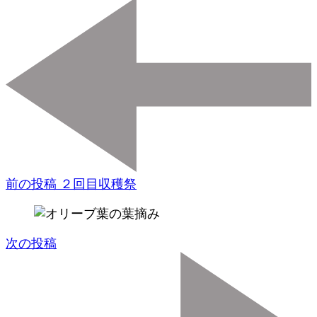
投
稿
ナ
ビ
ゲ
ー
シ
前の投稿
２回目収穫祭
ョ
ン
次の投稿