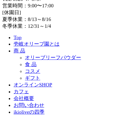
営業時間：9:00〜17:00
[休園日]
夏季休業：8/13～8/16
冬季休業：12/31～1/4
Top
壱岐オリーブ園とは
商 品
オリーブリーフパウダー
食 品
コスメ
ギフト
オンラインSHOP
カフェ
会社概要
お問い合わせ
ikioliveの四季