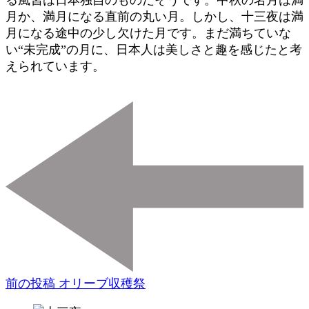
る風習は日本独自のものだそうです。中秋の名月は満
月か、満月になる直前の丸い月。しかし、十三夜は満
月になる途中の少し欠けた月です。まだ満ちていな
い“未完成”の月に、日本人は美しさと趣を感じたと考
えられています。
投
稿
ナ
ビ
ゲ
ー
シ
前の投稿
オリーブ収穫祭
ョ